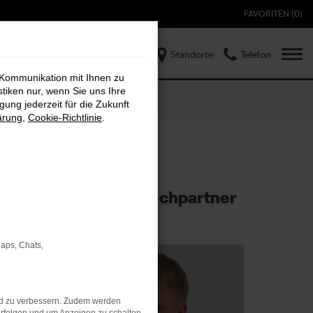
FAVORITEN (
0
)
Standorte
Telefon
 Kommunikation mit Ihnen zu
stiken nur, wenn Sie uns Ihre
ung jederzeit für die Zukunft
ärung
,
Cookie-Richtlinie
.
Ihr Ansprechpartner
Maps, Chats,
nd zu verbessern. Zudem werden