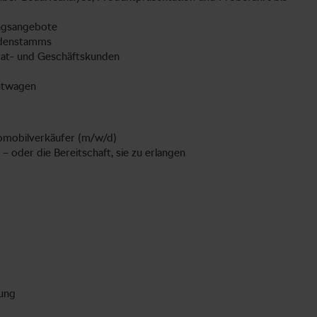
ungsangebote
ndenstamms
vat- und Geschäftskunden
chtwagen
tomobilverkäufer (m/w/d)
 oder die Bereitschaft, sie zu erlangen
nung