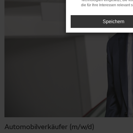
Technologien eingesetzt, die v
die für Ihre Interessen relevant s
Speichern
Automobilverkäufer (m/w/d)