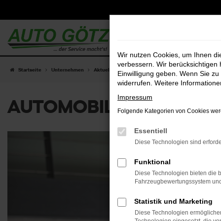
Zum
Hauptinhalt
springen
Wir nutzen Cookies, um Ihnen d
verbessern. Wir berücksichtigen 
Startseite
Unternehmen
Aktuelles und Angebote
Einwilligung geben. Wenn Sie zu 
widerrufen. Weitere Information
Impressum
AUTOMOBILVERKÄUFER 
Folgende Kategorien von Cookies werd
Essentiell
Diese Technologien sind erforde
Funktional
Diese Technologien bieten die b
Fahrzeugbewertungssystem und w
Statistik und Marketing
Diese Technologien ermöglichen