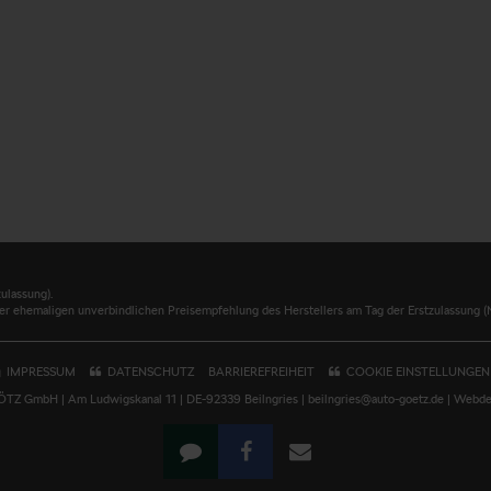
ulassung).
er ehemaligen unverbindlichen Preisempfehlung des Herstellers am Tag der Erstzulassung (N
IMPRESSUM
DATENSCHUTZ
BARRIEREFREIHEIT
COOKIE EINSTELLUNGEN
 GmbH | Am Ludwigskanal 11 | DE-92339 Beilngries | beilngries@auto-goetz.de |
Webdes