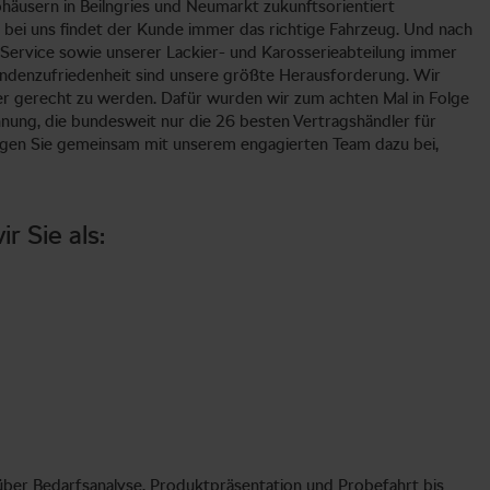
äusern in Beilngries und Neumarkt zukunftsorientiert
 bei uns findet der Kunde immer das richtige Fahrzeug. Und nach
ervice sowie unserer Lackier- und Karosserieabteilung immer
undenzufriedenheit sind unsere größte Herausforderung. Wir
mer gerecht zu werden. Dafür wurden wir zum achten Mal in Folge
nung, die bundesweit nur die 26 besten Vertragshändler für
agen Sie gemeinsam mit unserem engagierten Team dazu bei,
 Sie als:
er Bedarfsanalyse, Produktpräsentation und Probefahrt bis