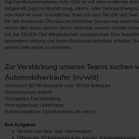
Das Familienunternehmen Auto Götz ist mit zwei modernen Autoh
aufgestellt. Egal ob Neufahrzeug, Jahres- oder Gebrauchtwagen,
dem Kauf ist unser freundliches Team mit dem ŠKODA und Seat S
für den Kunden da. Überdurchschnittlicher Service und beste K
setzen alles daran, diesem Ziel im Interesse unserer Kunden im
mit der ŠKODA Club Mitgliedschaft ausgezeichnet. Eine Auszeich
besondere Leistung und beste Kundenzufriedenheit erhalten. Tr
unsere Ziele weiter zu erreichen.
Zur Verstärkung unseres Teams suchen wir
Automobilverkäufer (m/w/d)
Arbeitsort: 92318 Neumarkt oder 92339 Beilngries
Anstellungstyp: Vollzeit
Vertragsart: Festanstellung
Vertragslaufzeit: Unbefristet
Frühestmöglicher Eintrittstermin: Ab sofort
Ihre Aufgaben
Verkauf von Neu- und Jahreswagen
Führen der Verkaufsgespräche von der Kundenansprache üb