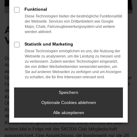
Funktional
Diese Technologien bieten die bestmögliche Funktionalität
der Webseite. Services von Drittanbietern wie Google
Assistent für Service und
Maps, Chats, Fahrzeugbewertungssystem und weitere
werden aktiviert.
Verkauf (m/w/d)
Statistik und Marketing
Diese Technologien ermöglichen es uns, die Nutzung der
Webseite zu analysieren, um die Leistung zu messen und
Das Familienunternehmen Auto Götz ist mit zwei modernen
zu verbessern. Zudem werden Technologien eingesetzt,
Autohäusern in Beilngries und Neumarkt zukunftsorientiert
die von dritten Werbetreibenden verwendet werden, um
aufgestellt. Egal ob Neufahrzeug, Jahres- oder
Sie auf anderen Webseiten zu verfolgen und um Anzeigen
Gebrauchtwagen, bei uns findet der Kunde immer das richtige
zu schalten, die für Ihre Interessen relevant sind.
Fahrzeug. Und nach dem Kauf ist unser freundliches Team mit
dem ŠKODA und Seat Service sowie unserer Lackier- und
Speichern
Karosserieabteilung immer für den Kunden da.
Optionale Cookies ablehnen
Überdurchschnittlicher Service und beste
Kundenzufriedenheit sind unsere größte Herausforderung.
Alle akzeptieren
Wir setzen alles daran, diesem Ziel im Interesse unserer
Kunden immer gerecht zu werden. Dafür wurden wir zum
achten Mal in Folge mit der ŠKODA Club Mitgliedschaft
ausgezeichnet. Eine Auszeichnung, die bundesweit nur die 26