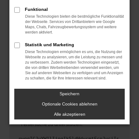
anderen Browser oder in einem privaten
Fenster?
Funktional
Starte dein Gerät neu.
Diese Technologien bieten die bestmögliche Funktionalität
der Webseite. Services von Drittanbietern wie Google
Das kann manchmal helfen, vorübergehende
Maps, Chats, Fahrzeugbewertungssystem und weitere
Probleme zu beheben.
werden aktiviert.
Stelle sicher, dass dein Browser und dein
Statistik und Marketing
Betriebssystem auf dem neuesten Stand
Diese Technologien ermöglichen es uns, die Nutzung der
sind.
Webseite zu analysieren, um die Leistung zu messen und
Veraltete Software birgt nicht nur ein
zu verbessern. Zudem werden Technologien eingesetzt,
Sicherheitsrisiko, sondern kann auch dazu
die von dritten Werbetreibenden verwendet werden, um
führen, dass bestimmte Funktionen nicht mehr
Sie auf anderen Webseiten zu verfolgen und um Anzeigen
zu schalten, die für Ihre Interessen relevant sind.
unterstützt werden.
Wende dich an den Webseitenbetreiber.
Speichern
Wenn du alle oben genannten Schritte versucht
hast, kontaktiere uns bitte. Wir werden
Optionale Cookies ablehnen
versuchen, das Problem zu beheben. Du kannst
Alle akzeptieren
uns diesen Text schicken, um uns bei der
Fehlersuche zu unterstützen:
ewogICJuYW1lIjogIk5ldHdvcmtFcnJvciIs