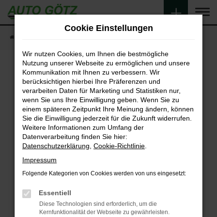
Zum
Hauptinhalt
Cookie Einstellungen
springen
Startseite
Fahrzeugangebote
Fahrzeugsuche
Wir nutzen Cookies, um Ihnen die bestmögliche
Nutzung unserer Webseite zu ermöglichen und unsere
Kommunikation mit Ihnen zu verbessern. Wir
berücksichtigen hierbei Ihre Präferenzen und
Fehler: Network Error
verarbeiten Daten für Marketing und Statistiken nur,
wenn Sie uns Ihre Einwilligung geben. Wenn Sie zu
Beim Laden ist ein Fehler aufgetreten.
einem späteren Zeitpunkt Ihre Meinung ändern, können
Hier sind ein paar Tipps, die dir helfen können:
Sie die Einwilligung jederzeit für die Zukunft widerrufen.
Weitere Informationen zum Umfang der
Überprüfe deine Firewall und deine
Datenverarbeitung finden Sie hier:
Internetverbindung.
Datenschutzerklärung
,
Cookie-Richtlinie
.
Laden andere Webseiten, zum Beispiel deine
Impressum
Suchmaschine?
Folgende Kategorien von Cookies werden von uns eingesetzt:
Prüfe deine Browsererweiterungen.
Manche Erweiterungen, wie Werbeblocker,
Essentiell
können das Laden bestimmter Seiten
Diese Technologien sind erforderlich, um die
verhindern. Funktioniert die Seite in einem
Kernfunktionalität der Webseite zu gewährleisten.