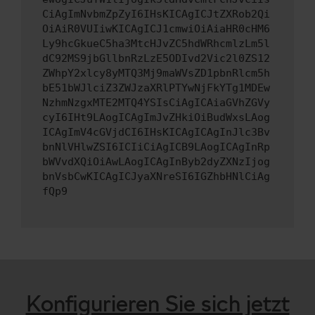
CiAgImNvbmZpZyI6IHsKICAgICJtZXRob2Qi
OiAiR0VUIiwKICAgICJ1cmwiOiAiaHR0cHM6
Ly9hcGkueC5ha3MtcHJvZC5hdWRhcmlzLm5l
dC92MS9jbGllbnRzLzE5ODIvd2Vic2l0ZS12
ZWhpY2xlcy8yMTQ3Mj9maWVsZD1pbnRlcm5h
bE51bWJlciZ3ZWJzaXRlPTYwNjFkYTg1MDEw
NzhmNzgxMTE2MTQ4YSIsCiAgICAiaGVhZGVy
cyI6IHt9LAogICAgImJvZHkiOiBudWxsLAog
ICAgImV4cGVjdCI6IHsKICAgICAgInJlc3Bv
bnNlVHlwZSI6ICIiCiAgICB9LAogICAgInRp
bWVvdXQiOiAwLAogICAgInByb2dyZXNzIjog
bnVsbCwKICAgICJyaXNreSI6IGZhbHNlCiAg
fQp9
Konfigurieren Sie sich jetzt