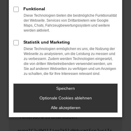
anderen Browser oder in einem privaten
Fenster?
Funktional
Starte dein Gerät neu.
Diese Technologien bieten die bestmögliche Funktionalität
der Webseite. Services von Drittanbietern wie Google
Das kann manchmal helfen, vorübergehende
Maps, Chats, Fahrzeugbewertungssystem und weitere
Probleme zu beheben.
werden aktiviert.
Stelle sicher, dass dein Browser und dein
Statistik und Marketing
Betriebssystem auf dem neuesten Stand
Diese Technologien ermöglichen es uns, die Nutzung der
sind.
Webseite zu analysieren, um die Leistung zu messen und
Veraltete Software birgt nicht nur ein
zu verbessern. Zudem werden Technologien eingesetzt,
Sicherheitsrisiko, sondern kann auch dazu
die von dritten Werbetreibenden verwendet werden, um
führen, dass bestimmte Funktionen nicht mehr
Sie auf anderen Webseiten zu verfolgen und um Anzeigen
zu schalten, die für Ihre Interessen relevant sind.
unterstützt werden.
Wende dich an den Webseitenbetreiber.
Speichern
Wenn du alle oben genannten Schritte versucht
hast, kontaktiere uns bitte. Wir werden
Optionale Cookies ablehnen
versuchen, das Problem zu beheben. Du kannst
Alle akzeptieren
uns diesen Text schicken, um uns bei der
Fehlersuche zu unterstützen:
ewogICJuYW1lIjogIk5ldHdvcmtFcnJvciIs