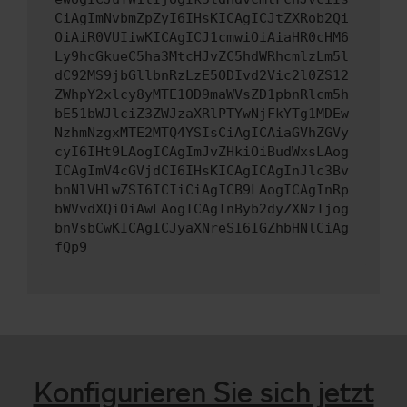
CiAgImNvbmZpZyI6IHsKICAgICJtZXRob2Qi
OiAiR0VUIiwKICAgICJ1cmwiOiAiaHR0cHM6
Ly9hcGkueC5ha3MtcHJvZC5hdWRhcmlzLm5l
dC92MS9jbGllbnRzLzE5ODIvd2Vic2l0ZS12
ZWhpY2xlcy8yMTE1OD9maWVsZD1pbnRlcm5h
bE51bWJlciZ3ZWJzaXRlPTYwNjFkYTg1MDEw
NzhmNzgxMTE2MTQ4YSIsCiAgICAiaGVhZGVy
cyI6IHt9LAogICAgImJvZHkiOiBudWxsLAog
ICAgImV4cGVjdCI6IHsKICAgICAgInJlc3Bv
bnNlVHlwZSI6ICIiCiAgICB9LAogICAgInRp
bWVvdXQiOiAwLAogICAgInByb2dyZXNzIjog
bnVsbCwKICAgICJyaXNreSI6IGZhbHNlCiAg
fQp9
Konfigurieren Sie sich jetzt