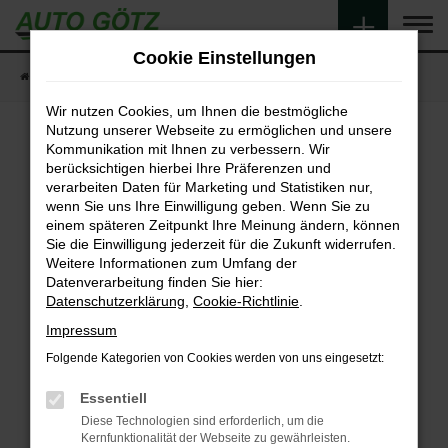
Zum
Hauptinhalt
Cookie Einstellungen
springen
Startseite
Fahrzeugangebote
Fahrzeugsuche
Wir nutzen Cookies, um Ihnen die bestmögliche
Nutzung unserer Webseite zu ermöglichen und unsere
Kommunikation mit Ihnen zu verbessern. Wir
berücksichtigen hierbei Ihre Präferenzen und
Fehler: Network Error
verarbeiten Daten für Marketing und Statistiken nur,
wenn Sie uns Ihre Einwilligung geben. Wenn Sie zu
Beim Laden ist ein Fehler aufgetreten.
einem späteren Zeitpunkt Ihre Meinung ändern, können
Hier sind ein paar Tipps, die dir helfen können:
Sie die Einwilligung jederzeit für die Zukunft widerrufen.
Weitere Informationen zum Umfang der
Überprüfe deine Firewall und deine
Datenverarbeitung finden Sie hier:
Internetverbindung.
Datenschutzerklärung
,
Cookie-Richtlinie
.
Laden andere Webseiten, zum Beispiel deine
Impressum
Suchmaschine?
Folgende Kategorien von Cookies werden von uns eingesetzt:
Prüfe deine Browsererweiterungen.
Manche Erweiterungen, wie Werbeblocker,
Essentiell
können das Laden bestimmter Seiten
Diese Technologien sind erforderlich, um die
verhindern. Funktioniert die Seite in einem
Kernfunktionalität der Webseite zu gewährleisten.