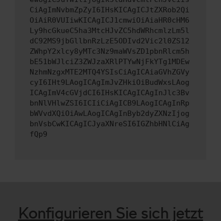
CiAgImNvbmZpZyI6IHsKICAgICJtZXRob2Qi
OiAiR0VUIiwKICAgICJ1cmwiOiAiaHR0cHM6
Ly9hcGkueC5ha3MtcHJvZC5hdWRhcmlzLm5l
dC92MS9jbGllbnRzLzE5ODIvd2Vic2l0ZS12
ZWhpY2xlcy8yMTc3Nz9maWVsZD1pbnRlcm5h
bE51bWJlciZ3ZWJzaXRlPTYwNjFkYTg1MDEw
NzhmNzgxMTE2MTQ4YSIsCiAgICAiaGVhZGVy
cyI6IHt9LAogICAgImJvZHkiOiBudWxsLAog
ICAgImV4cGVjdCI6IHsKICAgICAgInJlc3Bv
bnNlVHlwZSI6ICIiCiAgICB9LAogICAgInRp
bWVvdXQiOiAwLAogICAgInByb2dyZXNzIjog
bnVsbCwKICAgICJyaXNreSI6IGZhbHNlCiAg
fQp9
Konfigurieren Sie sich jetzt