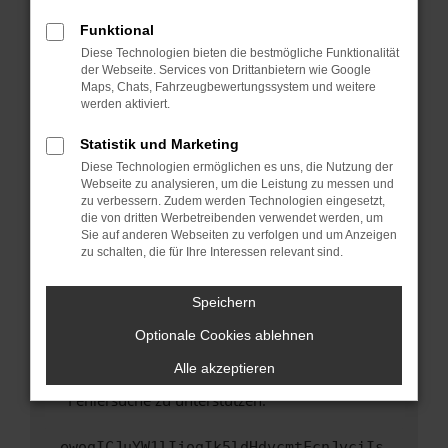
anderen Browser oder in einem privaten
Fenster?
Funktional
Starte dein Gerät neu.
Diese Technologien bieten die bestmögliche Funktionalität
der Webseite. Services von Drittanbietern wie Google
Das kann manchmal helfen, vorübergehende
Maps, Chats, Fahrzeugbewertungssystem und weitere
Probleme zu beheben.
werden aktiviert.
Stelle sicher, dass dein Browser und dein
Statistik und Marketing
Betriebssystem auf dem neuesten Stand
Diese Technologien ermöglichen es uns, die Nutzung der
sind.
Webseite zu analysieren, um die Leistung zu messen und
Veraltete Software birgt nicht nur ein
zu verbessern. Zudem werden Technologien eingesetzt,
Sicherheitsrisiko, sondern kann auch dazu
die von dritten Werbetreibenden verwendet werden, um
führen, dass bestimmte Funktionen nicht mehr
Sie auf anderen Webseiten zu verfolgen und um Anzeigen
zu schalten, die für Ihre Interessen relevant sind.
unterstützt werden.
Wende dich an den Webseitenbetreiber.
Speichern
Wenn du alle oben genannten Schritte versucht
hast, kontaktiere uns bitte. Wir werden
Optionale Cookies ablehnen
versuchen, das Problem zu beheben. Du kannst
Alle akzeptieren
uns diesen Text schicken, um uns bei der
Fehlersuche zu unterstützen:
ewogICJuYW1lIjogIk5ldHdvcmtFcnJvciIs