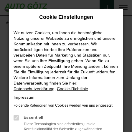
Zum
Hauptinhalt
Cookie Einstellungen
springen
Startseite
Fahrzeugangebote
Fahrzeugsuche
Wir nutzen Cookies, um Ihnen die bestmögliche
Nutzung unserer Webseite zu ermöglichen und unsere
Kommunikation mit Ihnen zu verbessern. Wir
berücksichtigen hierbei Ihre Präferenzen und
Fehler: Network Error
verarbeiten Daten für Marketing und Statistiken nur,
wenn Sie uns Ihre Einwilligung geben. Wenn Sie zu
Beim Laden ist ein Fehler aufgetreten.
einem späteren Zeitpunkt Ihre Meinung ändern, können
Hier sind ein paar Tipps, die dir helfen können:
Sie die Einwilligung jederzeit für die Zukunft widerrufen.
Weitere Informationen zum Umfang der
Überprüfe deine Firewall und deine
Datenverarbeitung finden Sie hier:
Internetverbindung.
Datenschutzerklärung
,
Cookie-Richtlinie
.
Laden andere Webseiten, zum Beispiel deine
Impressum
Suchmaschine?
Folgende Kategorien von Cookies werden von uns eingesetzt:
Prüfe deine Browsererweiterungen.
Manche Erweiterungen, wie Werbeblocker,
Essentiell
können das Laden bestimmter Seiten
Diese Technologien sind erforderlich, um die
verhindern. Funktioniert die Seite in einem
Kernfunktionalität der Webseite zu gewährleisten.