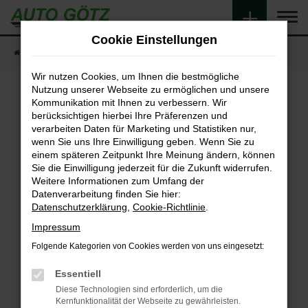
Zum
Hauptinhalt
Cookie Einstellungen
springen
Startseite
Fahrzeugangebote
Fahrzeugsuche
Wir nutzen Cookies, um Ihnen die bestmögliche
Nutzung unserer Webseite zu ermöglichen und unsere
Kommunikation mit Ihnen zu verbessern. Wir
berücksichtigen hierbei Ihre Präferenzen und
Fehler: Network Error
verarbeiten Daten für Marketing und Statistiken nur,
wenn Sie uns Ihre Einwilligung geben. Wenn Sie zu
Beim Laden ist ein Fehler aufgetreten.
einem späteren Zeitpunkt Ihre Meinung ändern, können
Hier sind ein paar Tipps, die dir helfen können:
Sie die Einwilligung jederzeit für die Zukunft widerrufen.
Weitere Informationen zum Umfang der
Überprüfe deine Firewall und deine
Datenverarbeitung finden Sie hier:
Internetverbindung.
Datenschutzerklärung
,
Cookie-Richtlinie
.
Laden andere Webseiten, zum Beispiel deine
Impressum
Suchmaschine?
Folgende Kategorien von Cookies werden von uns eingesetzt:
Prüfe deine Browsererweiterungen.
Manche Erweiterungen, wie Werbeblocker,
Essentiell
können das Laden bestimmter Seiten
Diese Technologien sind erforderlich, um die
verhindern. Funktioniert die Seite in einem
Kernfunktionalität der Webseite zu gewährleisten.