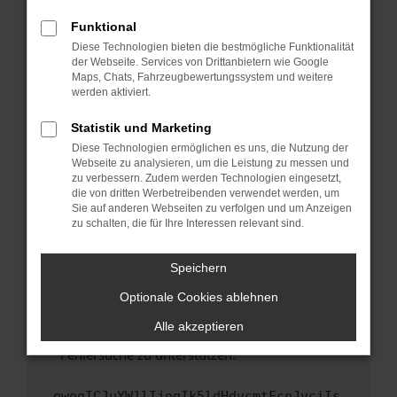
anderen Browser oder in einem privaten
Fenster?
Funktional
Starte dein Gerät neu.
Diese Technologien bieten die bestmögliche Funktionalität
der Webseite. Services von Drittanbietern wie Google
Das kann manchmal helfen, vorübergehende
Maps, Chats, Fahrzeugbewertungssystem und weitere
Probleme zu beheben.
werden aktiviert.
Stelle sicher, dass dein Browser und dein
Statistik und Marketing
Betriebssystem auf dem neuesten Stand
Diese Technologien ermöglichen es uns, die Nutzung der
sind.
Webseite zu analysieren, um die Leistung zu messen und
Veraltete Software birgt nicht nur ein
zu verbessern. Zudem werden Technologien eingesetzt,
Sicherheitsrisiko, sondern kann auch dazu
die von dritten Werbetreibenden verwendet werden, um
führen, dass bestimmte Funktionen nicht mehr
Sie auf anderen Webseiten zu verfolgen und um Anzeigen
zu schalten, die für Ihre Interessen relevant sind.
unterstützt werden.
Wende dich an den Webseitenbetreiber.
Speichern
Wenn du alle oben genannten Schritte versucht
hast, kontaktiere uns bitte. Wir werden
Optionale Cookies ablehnen
versuchen, das Problem zu beheben. Du kannst
Alle akzeptieren
uns diesen Text schicken, um uns bei der
Fehlersuche zu unterstützen:
ewogICJuYW1lIjogIk5ldHdvcmtFcnJvciIs