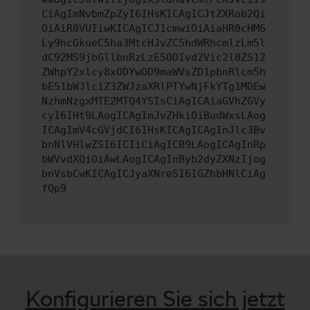
CiAgImNvbmZpZyI6IHsKICAgICJtZXRob2Qi
OiAiR0VUIiwKICAgICJ1cmwiOiAiaHR0cHM6
Ly9hcGkueC5ha3MtcHJvZC5hdWRhcmlzLm5l
dC92MS9jbGllbnRzLzE5ODIvd2Vic2l0ZS12
ZWhpY2xlcy8xODYwOD9maWVsZD1pbnRlcm5h
bE51bWJlciZ3ZWJzaXRlPTYwNjFkYTg1MDEw
NzhmNzgxMTE2MTQ4YSIsCiAgICAiaGVhZGVy
cyI6IHt9LAogICAgImJvZHkiOiBudWxsLAog
ICAgImV4cGVjdCI6IHsKICAgICAgInJlc3Bv
bnNlVHlwZSI6ICIiCiAgICB9LAogICAgInRp
bWVvdXQiOiAwLAogICAgInByb2dyZXNzIjog
bnVsbCwKICAgICJyaXNreSI6IGZhbHNlCiAg
fQp9
Konfigurieren Sie sich jetzt