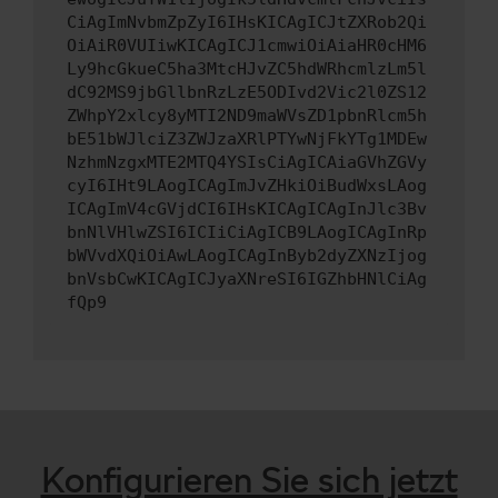
CiAgImNvbmZpZyI6IHsKICAgICJtZXRob2Qi
OiAiR0VUIiwKICAgICJ1cmwiOiAiaHR0cHM6
Ly9hcGkueC5ha3MtcHJvZC5hdWRhcmlzLm5l
dC92MS9jbGllbnRzLzE5ODIvd2Vic2l0ZS12
ZWhpY2xlcy8yMTI2ND9maWVsZD1pbnRlcm5h
bE51bWJlciZ3ZWJzaXRlPTYwNjFkYTg1MDEw
NzhmNzgxMTE2MTQ4YSIsCiAgICAiaGVhZGVy
cyI6IHt9LAogICAgImJvZHkiOiBudWxsLAog
ICAgImV4cGVjdCI6IHsKICAgICAgInJlc3Bv
bnNlVHlwZSI6ICIiCiAgICB9LAogICAgInRp
bWVvdXQiOiAwLAogICAgInByb2dyZXNzIjog
bnVsbCwKICAgICJyaXNreSI6IGZhbHNlCiAg
fQp9
Konfigurieren Sie sich jetzt