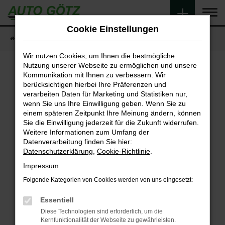
Zum
Hauptinhalt
Cookie Einstellungen
springen
Startseite
Fahrzeugangebote
Fahrzeugsuche
Wir nutzen Cookies, um Ihnen die bestmögliche
Nutzung unserer Webseite zu ermöglichen und unsere
Kommunikation mit Ihnen zu verbessern. Wir
berücksichtigen hierbei Ihre Präferenzen und
Fehler: Network Error
verarbeiten Daten für Marketing und Statistiken nur,
wenn Sie uns Ihre Einwilligung geben. Wenn Sie zu
Beim Laden ist ein Fehler aufgetreten.
einem späteren Zeitpunkt Ihre Meinung ändern, können
Hier sind ein paar Tipps, die dir helfen können:
Sie die Einwilligung jederzeit für die Zukunft widerrufen.
Weitere Informationen zum Umfang der
Überprüfe deine Firewall und deine
Datenverarbeitung finden Sie hier:
Internetverbindung.
Datenschutzerklärung
,
Cookie-Richtlinie
.
Laden andere Webseiten, zum Beispiel deine
Impressum
Suchmaschine?
Folgende Kategorien von Cookies werden von uns eingesetzt:
Prüfe deine Browsererweiterungen.
Manche Erweiterungen, wie Werbeblocker,
Essentiell
können das Laden bestimmter Seiten
Diese Technologien sind erforderlich, um die
verhindern. Funktioniert die Seite in einem
Kernfunktionalität der Webseite zu gewährleisten.