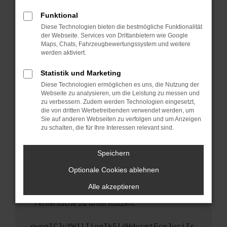
anderen Browser oder in einem privaten
Fenster?
Funktional
Starte dein Gerät neu.
Diese Technologien bieten die bestmögliche Funktionalität
der Webseite. Services von Drittanbietern wie Google
Das kann manchmal helfen, vorübergehende
Maps, Chats, Fahrzeugbewertungssystem und weitere
Probleme zu beheben.
werden aktiviert.
Stelle sicher, dass dein Browser und dein
Statistik und Marketing
Betriebssystem auf dem neuesten Stand
Diese Technologien ermöglichen es uns, die Nutzung der
sind.
Webseite zu analysieren, um die Leistung zu messen und
Veraltete Software birgt nicht nur ein
zu verbessern. Zudem werden Technologien eingesetzt,
Sicherheitsrisiko, sondern kann auch dazu
die von dritten Werbetreibenden verwendet werden, um
führen, dass bestimmte Funktionen nicht mehr
Sie auf anderen Webseiten zu verfolgen und um Anzeigen
zu schalten, die für Ihre Interessen relevant sind.
unterstützt werden.
Wende dich an den Webseitenbetreiber.
Speichern
Wenn du alle oben genannten Schritte versucht
hast, kontaktiere uns bitte. Wir werden
Optionale Cookies ablehnen
versuchen, das Problem zu beheben. Du kannst
Alle akzeptieren
uns diesen Text schicken, um uns bei der
Fehlersuche zu unterstützen:
ewogICJuYW1lIjogIk5ldHdvcmtFcnJvciIs