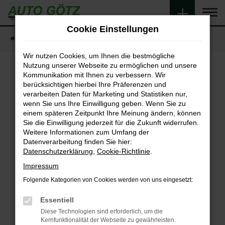
Zum
Hauptinhalt
Cookie Einstellungen
springen
Startseite
Fahrzeugangebote
Fahrzeugsuche
Wir nutzen Cookies, um Ihnen die bestmögliche
Nutzung unserer Webseite zu ermöglichen und unsere
Kommunikation mit Ihnen zu verbessern. Wir
berücksichtigen hierbei Ihre Präferenzen und
Fehler: Network Error
verarbeiten Daten für Marketing und Statistiken nur,
wenn Sie uns Ihre Einwilligung geben. Wenn Sie zu
Beim Laden ist ein Fehler aufgetreten.
einem späteren Zeitpunkt Ihre Meinung ändern, können
Hier sind ein paar Tipps, die dir helfen können:
Sie die Einwilligung jederzeit für die Zukunft widerrufen.
Weitere Informationen zum Umfang der
Überprüfe deine Firewall und deine
Datenverarbeitung finden Sie hier:
Internetverbindung.
Datenschutzerklärung
,
Cookie-Richtlinie
.
Laden andere Webseiten, zum Beispiel deine
Impressum
Suchmaschine?
Folgende Kategorien von Cookies werden von uns eingesetzt:
Prüfe deine Browsererweiterungen.
Manche Erweiterungen, wie Werbeblocker,
Essentiell
können das Laden bestimmter Seiten
Diese Technologien sind erforderlich, um die
verhindern. Funktioniert die Seite in einem
Kernfunktionalität der Webseite zu gewährleisten.