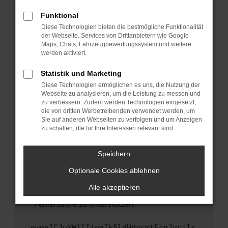
anderen Browser oder in einem privaten
Fenster?
Funktional
Starte dein Gerät neu.
Diese Technologien bieten die bestmögliche Funktionalität
der Webseite. Services von Drittanbietern wie Google
Das kann manchmal helfen, vorübergehende
Maps, Chats, Fahrzeugbewertungssystem und weitere
Probleme zu beheben.
werden aktiviert.
Stelle sicher, dass dein Browser und dein
Statistik und Marketing
Betriebssystem auf dem neuesten Stand
Diese Technologien ermöglichen es uns, die Nutzung der
sind.
Webseite zu analysieren, um die Leistung zu messen und
Veraltete Software birgt nicht nur ein
zu verbessern. Zudem werden Technologien eingesetzt,
Sicherheitsrisiko, sondern kann auch dazu
die von dritten Werbetreibenden verwendet werden, um
führen, dass bestimmte Funktionen nicht mehr
Sie auf anderen Webseiten zu verfolgen und um Anzeigen
zu schalten, die für Ihre Interessen relevant sind.
unterstützt werden.
Wende dich an den Webseitenbetreiber.
Speichern
Wenn du alle oben genannten Schritte versucht
hast, kontaktiere uns bitte. Wir werden
Optionale Cookies ablehnen
versuchen, das Problem zu beheben. Du kannst
Alle akzeptieren
uns diesen Text schicken, um uns bei der
Fehlersuche zu unterstützen:
ewogICJuYW1lIjogIk5ldHdvcmtFcnJvciIs