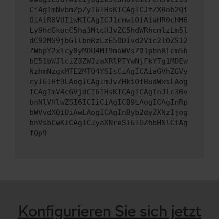
CiAgImNvbmZpZyI6IHsKICAgICJtZXRob2Qi
OiAiR0VUIiwKICAgICJ1cmwiOiAiaHR0cHM6
Ly9hcGkueC5ha3MtcHJvZC5hdWRhcmlzLm5l
dC92MS9jbGllbnRzLzE5ODIvd2Vic2l0ZS12
ZWhpY2xlcy8yMDU4MT9maWVsZD1pbnRlcm5h
bE51bWJlciZ3ZWJzaXRlPTYwNjFkYTg1MDEw
NzhmNzgxMTE2MTQ4YSIsCiAgICAiaGVhZGVy
cyI6IHt9LAogICAgImJvZHkiOiBudWxsLAog
ICAgImV4cGVjdCI6IHsKICAgICAgInJlc3Bv
bnNlVHlwZSI6ICIiCiAgICB9LAogICAgInRp
bWVvdXQiOiAwLAogICAgInByb2dyZXNzIjog
bnVsbCwKICAgICJyaXNreSI6IGZhbHNlCiAg
fQp9
Konfigurieren Sie sich jetzt