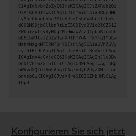
CiAgImNvbmZpZyI6IHsKICAgICJtZXRob2Qi
OiAiR0VUIiwKICAgICJ1cmwiOiAiaHR0cHM6
Ly9hcGkueC5ha3MtcHJvZC5hdWRhcmlzLm5l
dC92MS9jbGllbnRzLzE5ODIvd2Vic2l0ZS12
ZWhpY2xlcy8yMDg2Mj9maWVsZD1pbnRlcm5h
bE51bWJlciZ3ZWJzaXRlPTYwNjFkYTg1MDEw
NzhmNzgxMTE2MTQ4YSIsCiAgICAiaGVhZGVy
cyI6IHt9LAogICAgImJvZHkiOiBudWxsLAog
ICAgImV4cGVjdCI6IHsKICAgICAgInJlc3Bv
bnNlVHlwZSI6ICIiCiAgICB9LAogICAgInRp
bWVvdXQiOiAwLAogICAgInByb2dyZXNzIjog
bnVsbCwKICAgICJyaXNreSI6IGZhbHNlCiAg
fQp9
Konfigurieren Sie sich jetzt