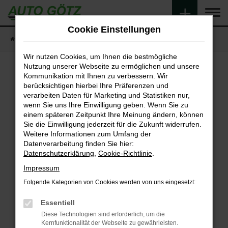
Zum
Hauptinhalt
Cookie Einstellungen
springen
Startseite
Fahrzeugangebote
Fahrzeugsuche
Wir nutzen Cookies, um Ihnen die bestmögliche
Nutzung unserer Webseite zu ermöglichen und unsere
Kommunikation mit Ihnen zu verbessern. Wir
berücksichtigen hierbei Ihre Präferenzen und
Fehler: Network Error
verarbeiten Daten für Marketing und Statistiken nur,
wenn Sie uns Ihre Einwilligung geben. Wenn Sie zu
Beim Laden ist ein Fehler aufgetreten.
einem späteren Zeitpunkt Ihre Meinung ändern, können
Hier sind ein paar Tipps, die dir helfen können:
Sie die Einwilligung jederzeit für die Zukunft widerrufen.
Weitere Informationen zum Umfang der
Überprüfe deine Firewall und deine
Datenverarbeitung finden Sie hier:
Internetverbindung.
Datenschutzerklärung
,
Cookie-Richtlinie
.
Laden andere Webseiten, zum Beispiel deine
Impressum
Suchmaschine?
Folgende Kategorien von Cookies werden von uns eingesetzt:
Prüfe deine Browsererweiterungen.
Manche Erweiterungen, wie Werbeblocker,
Essentiell
können das Laden bestimmter Seiten
Diese Technologien sind erforderlich, um die
verhindern. Funktioniert die Seite in einem
Kernfunktionalität der Webseite zu gewährleisten.