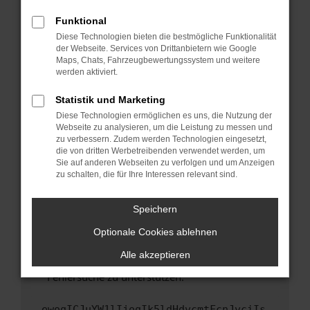
anderen Browser oder in einem privaten
Fenster?
Funktional
Starte dein Gerät neu.
Diese Technologien bieten die bestmögliche Funktionalität
der Webseite. Services von Drittanbietern wie Google
Das kann manchmal helfen, vorübergehende
Maps, Chats, Fahrzeugbewertungssystem und weitere
Probleme zu beheben.
werden aktiviert.
Stelle sicher, dass dein Browser und dein
Statistik und Marketing
Betriebssystem auf dem neuesten Stand
Diese Technologien ermöglichen es uns, die Nutzung der
sind.
Webseite zu analysieren, um die Leistung zu messen und
Veraltete Software birgt nicht nur ein
zu verbessern. Zudem werden Technologien eingesetzt,
Sicherheitsrisiko, sondern kann auch dazu
die von dritten Werbetreibenden verwendet werden, um
führen, dass bestimmte Funktionen nicht mehr
Sie auf anderen Webseiten zu verfolgen und um Anzeigen
zu schalten, die für Ihre Interessen relevant sind.
unterstützt werden.
Wende dich an den Webseitenbetreiber.
Speichern
Wenn du alle oben genannten Schritte versucht
hast, kontaktiere uns bitte. Wir werden
Optionale Cookies ablehnen
versuchen, das Problem zu beheben. Du kannst
Alle akzeptieren
uns diesen Text schicken, um uns bei der
Fehlersuche zu unterstützen:
ewogICJuYW1lIjogIk5ldHdvcmtFcnJvciIs