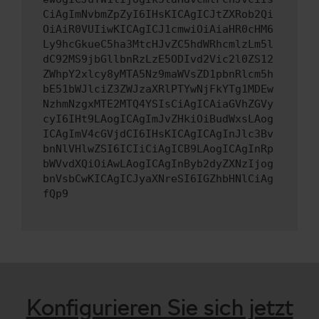
CiAgImNvbmZpZyI6IHsKICAgICJtZXRob2Qi
OiAiR0VUIiwKICAgICJ1cmwiOiAiaHR0cHM6
Ly9hcGkueC5ha3MtcHJvZC5hdWRhcmlzLm5l
dC92MS9jbGllbnRzLzE5ODIvd2Vic2l0ZS12
ZWhpY2xlcy8yMTA5Nz9maWVsZD1pbnRlcm5h
bE51bWJlciZ3ZWJzaXRlPTYwNjFkYTg1MDEw
NzhmNzgxMTE2MTQ4YSIsCiAgICAiaGVhZGVy
cyI6IHt9LAogICAgImJvZHkiOiBudWxsLAog
ICAgImV4cGVjdCI6IHsKICAgICAgInJlc3Bv
bnNlVHlwZSI6ICIiCiAgICB9LAogICAgInRp
bWVvdXQiOiAwLAogICAgInByb2dyZXNzIjog
bnVsbCwKICAgICJyaXNreSI6IGZhbHNlCiAg
fQp9
Konfigurieren Sie sich jetzt