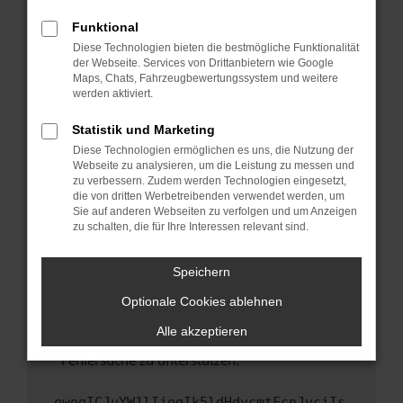
anderen Browser oder in einem privaten
Fenster?
Funktional
Starte dein Gerät neu.
Diese Technologien bieten die bestmögliche Funktionalität
der Webseite. Services von Drittanbietern wie Google
Das kann manchmal helfen, vorübergehende
Maps, Chats, Fahrzeugbewertungssystem und weitere
Probleme zu beheben.
werden aktiviert.
Stelle sicher, dass dein Browser und dein
Statistik und Marketing
Betriebssystem auf dem neuesten Stand
Diese Technologien ermöglichen es uns, die Nutzung der
sind.
Webseite zu analysieren, um die Leistung zu messen und
Veraltete Software birgt nicht nur ein
zu verbessern. Zudem werden Technologien eingesetzt,
Sicherheitsrisiko, sondern kann auch dazu
die von dritten Werbetreibenden verwendet werden, um
führen, dass bestimmte Funktionen nicht mehr
Sie auf anderen Webseiten zu verfolgen und um Anzeigen
zu schalten, die für Ihre Interessen relevant sind.
unterstützt werden.
Wende dich an den Webseitenbetreiber.
Speichern
Wenn du alle oben genannten Schritte versucht
hast, kontaktiere uns bitte. Wir werden
Optionale Cookies ablehnen
versuchen, das Problem zu beheben. Du kannst
Alle akzeptieren
uns diesen Text schicken, um uns bei der
Fehlersuche zu unterstützen:
ewogICJuYW1lIjogIk5ldHdvcmtFcnJvciIs