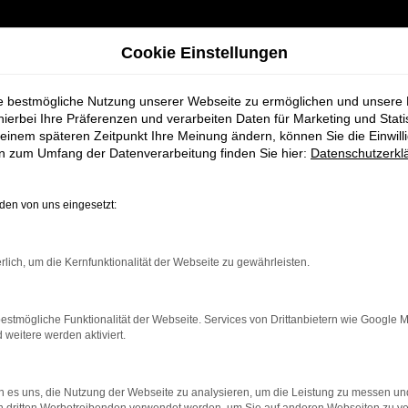
Cookie Einstellungen
ie bestmögliche Nutzung unserer Webseite zu ermöglichen und unsere
hierbei Ihre Präferenzen und verarbeiten Daten für Marketing und Stati
einem späteren Zeitpunkt Ihre Meinung ändern, können Sie die Einwillig
en zum Umfang der Datenverarbeitung finden Sie hier:
Datenschutzerkl
en von uns eingesetzt:
rlich, um die Kernfunktionalität der Webseite zu gewährleisten.
indung.
estmögliche Funktionalität der Webseite. Services von Drittanbietern wie Google 
hine?
eitere werden aktiviert.
aden bestimmter Seiten verhindern. Funktioniert die Seite in e
 es uns, die Nutzung der Webseite zu analysieren, um die Leistung zu messen u