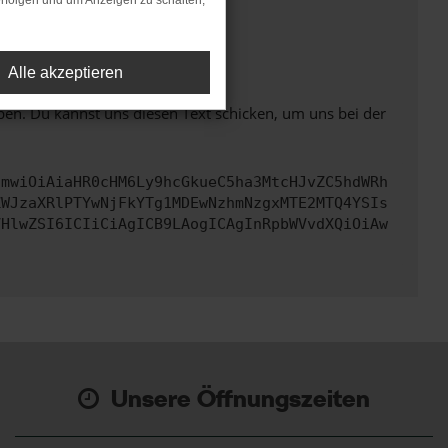
rfolgen und um Anzeigen zu schalten,
ht mehr unterstützt werden.
Alle akzeptieren
ben. Du kannst uns diesen Text schicken, um uns bei der
cmwiOiAiaHR0cHM6Ly9hcGkueC5ha3MtcHJvZC5hdWRh
ZWJzaXRlPTYwNjFkYTg1MDEwNzhmNzgxMTE2MTQ4YSIs
VHlwZSI6ICIiCiAgICB9LAogICAgInRpbWVvdXQiOiAw
Unsere Öffnungszeiten