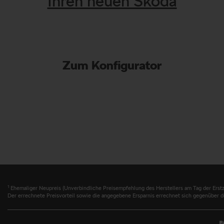
Ihren neuen Skoda
Zum Konfigurator
1
Ehemaliger Neupreis (Unverbindliche Preisempfehlung des Herstellers am Tag der Erstz
Der errechnete Preisvorteil sowie die angegebene Ersparnis errechnet sich gegenüber d