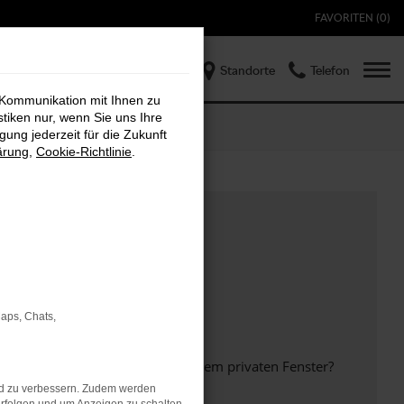
FAVORITEN (
0
)
Standorte
Telefon
 Kommunikation mit Ihnen zu
stiken nur, wenn Sie uns Ihre
ung jederzeit für die Zukunft
ärung
,
Cookie-Richtlinie
.
Maps, Chats,
inem anderen Browser oder in einem privaten Fenster?
nd zu verbessern. Zudem werden